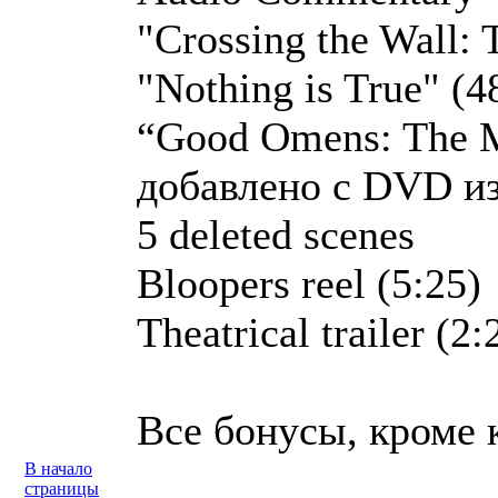
"Crossing the Wall: 
"Nothing is True" (48
“Good Omens: The Ma
добавлено с DVD и
5 deleted scenes
Bloopers reel (5:25)
Theatrical trailer (2:
Все бонусы, кроме 
В начало
страницы