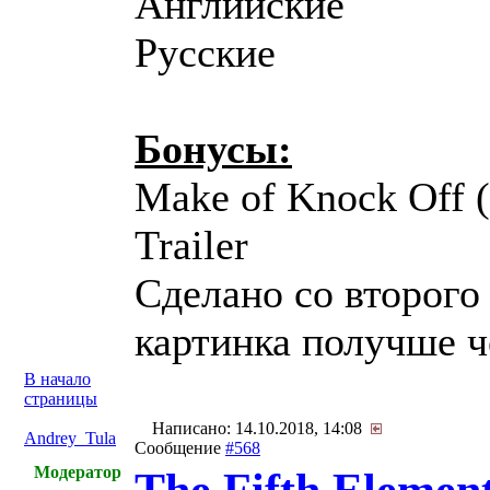
Английские
Русские
Бонусы:
Make of Knock Off 
Trailer
Сделано со второго
картинка получше ч
В начало
страницы
Написано: 14.10.2018, 14:08
Andrey_Tula
Сообщение
#568
Модератор
The Fifth Elemen