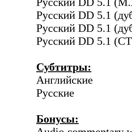
Русский DD 5.1 (М
Русский DD 5.1 (д
Русский DD 5.1 (д
Русский DD 5.1 (С
Субтитры:
Английские
Русские
Бонусы:
Audio commentary wit