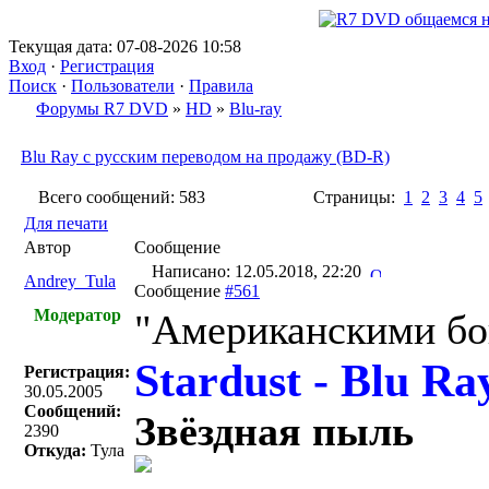
Текущая дата: 07-08-2026 10:58
Вход
·
Регистрация
Поиск
·
Пользователи
·
Правила
Форумы R7 DVD
»
HD
»
Blu-ray
Blu Ray с русским переводом на продажу (BD-R)
Всего сообщений: 583
Страницы:
1
2
3
4
5
Для печати
Автор
Сообщение
Написано: 12.05.2018, 22:20
Andrey_Tula
Сообщение
#561
Модератор
"Американскими бо
Stardust - Blu Ra
Регистрация:
30.05.2005
Сообщений:
Звёздная пыль
2390
Откуда:
Тула