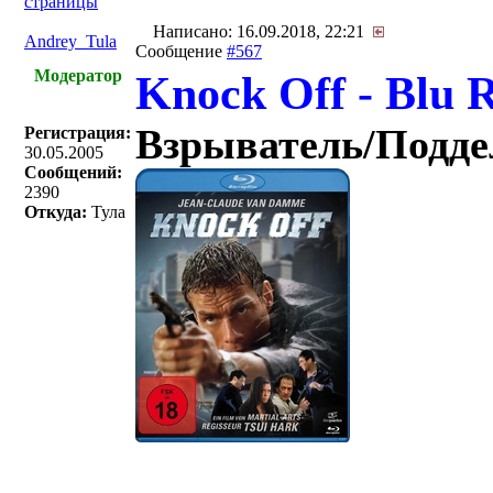
страницы
Написано: 16.09.2018, 22:21
Andrey_Tula
Сообщение
#567
Модератор
Knock Off - Blu 
Взрыватель/Подде
Регистрация:
30.05.2005
Сообщений:
2390
Откуда:
Тула