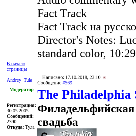
Fact Track
Fact Track на русск
Director's Notes: L
standard color, 10:2
В начало
страницы
Написано: 17.10.2018, 23:10
Andrey_Tula
Сообщение
#569
Модератор
The Philadelphia 
Филадельфийская
Регистрация:
30.05.2005
Сообщений:
свадьба
2390
Откуда:
Тула