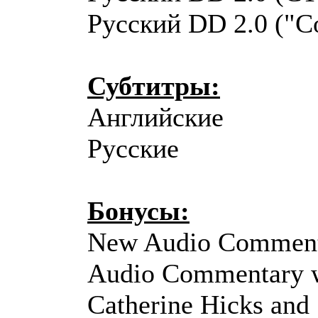
Русский DD 2.0 ("С
Субтитры:
Английские
Русские
Бонусы:
New Audio Commenta
Audio Commentary w
Catherine Hicks and