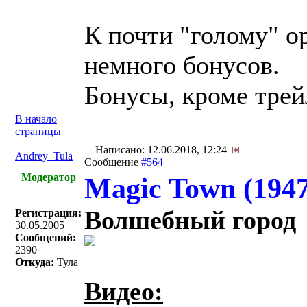
К почти "голому" о
немного бонусов.
Бонусы, кроме трей
В начало
страницы
Написано: 12.06.2018, 12:24
Andrey_Tula
Сообщение
#564
Модератор
Magic Town (1947
Волшебный город
Регистрация:
30.05.2005
Сообщений:
2390
Откуда:
Тула
Видео: