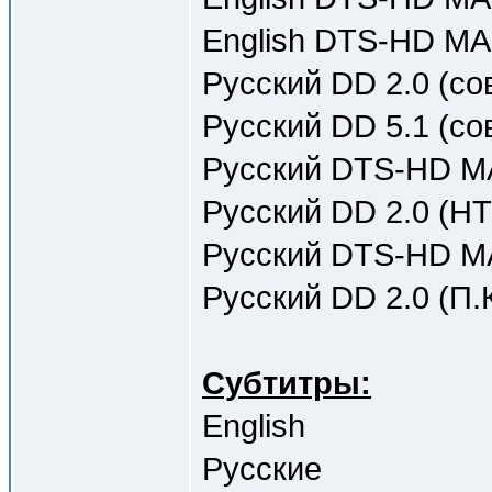
English DTS-HD MA 
Русский DD 2.0 (со
Русский DD 5.1 (со
Русский DTS-HD MA 
Русский DD 2.0 (Н
Русский DTS-HD MA
Русский DD 2.0 (П.
Субтитры:
English
Русские