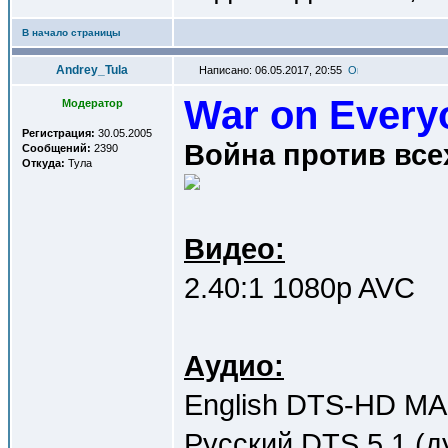
В начало страницы
Andrey_Tula
Написано: 06.05.2017, 20:55
War on Everyo
Модератор
Регистрация:
30.05.2005
Война против все
Сообщений:
2390
Откуда:
Тула
Видео:
2.40:1 1080p AVC
Аудио:
English DTS-HD MA
Русский DTS 5.1 (д