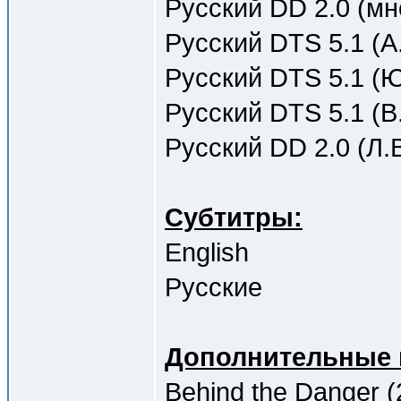
Русский DD 2.0 (мн
Русский DTS 5.1 (А
Русский DTS 5.1 (
Русский DTS 5.1 (В
Русский DD 2.0 (Л.
Субтитры:
English
Русские
Дополнительные 
Behind the Danger 