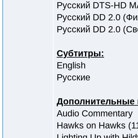
Русский DTS-HD MA 
Русский DD 2.0 (Ф
Русский DD 2.0 (Св
Субтитры:
English
Русские
Дополнительные 
Audio Commentary
Hawks on Hawks (11
Lighting Up with Hil