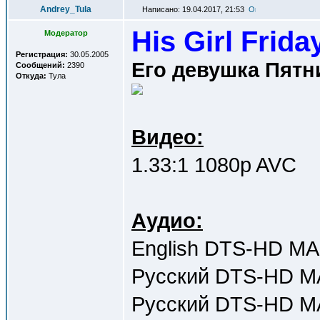
Andrey_Tula
Написано: 19.04.2017, 21:53
His Girl Frida
Модератор
Регистрация:
30.05.2005
Его девушка Пятн
Сообщений:
2390
Откуда:
Тула
Видео:
1.33:1 1080p AVC
Аудио:
English DTS-HD MA
Русский DTS-HD MA
Русский DTS-HD MA