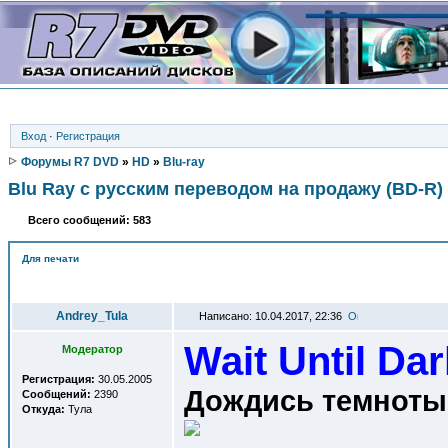
Вход
·
Регистрация
Форумы R7 DVD
»
HD
»
Blu-ray
Blu Ray с русским переводом на продажу (BD-R)
Всего сообщений: 583
Для печати
Автор
Andrey_Tula
Написано: 10.04.2017, 22:36
Wait Until Dar
Модератор
Регистрация:
30.05.2005
Дождись темноты
Сообщений:
2390
Откуда:
Тула