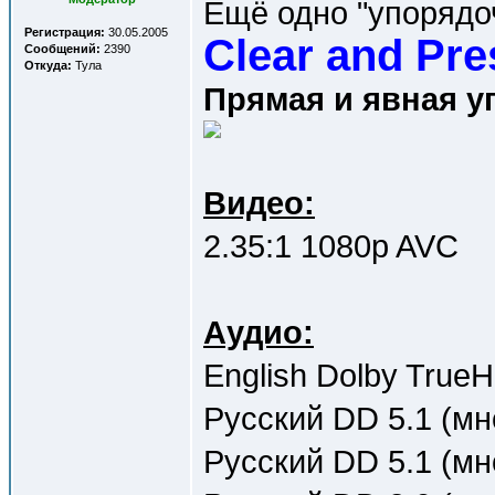
Ещё одно "упорядо
Регистрация:
30.05.2005
Clear and Pre
Сообщений:
2390
Откуда:
Тула
Прямая и явная у
Видео:
2.35:1 1080p AVC
Аудио:
English Dolby TrueH
Русский DD 5.1 (мн
Русский DD 5.1 (мн