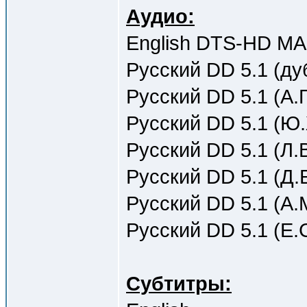
Аудио:
English DTS-HD MA
Русский DD 5.1 (ду
Русский DD 5.1 (А.
Русский DD 5.1 (Ю
Русский DD 5.1 (Л.
Русский DD 5.1 (Д.
Русский DD 5.1 (А.
Русский DD 5.1 (Е.
Субтитры: