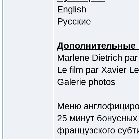
English
Русские
Дополнительные 
Marlene Dietrich par
Le film par Xavier L
Galerie photos
Меню англофициров
25 минут бонусных
французского субт