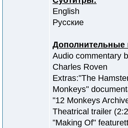
English
Русские
Дополнительные 
Audio commentary by
Charles Roven
Extras:"The Hamster
Monkeys" documenta
"12 Monkeys Archive
Theatrical trailer (2:
"Making Of" featuret