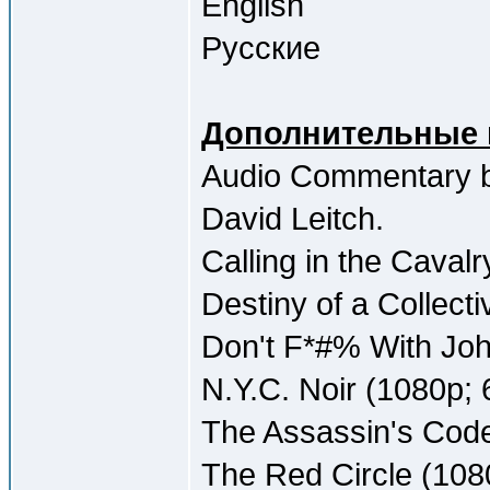
English
Русские
Дополнительные 
Audio Commentary b
David Leitch.
Calling in the Caval
Destiny of a Collect
Don't F*#% With Joh
N.Y.C. Noir (1080p; 
The Assassin's Code
The Red Circle (108