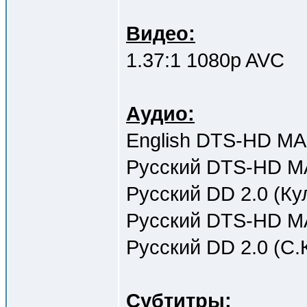
Видео:
1.37:1 1080p AVC
Аудио:
English DTS-HD MA
Русский DTS-HD MA 
Русский DD 2.0 (Ку
Русский DTS-HD MA
Русский DD 2.0 (С.
Субтитры: