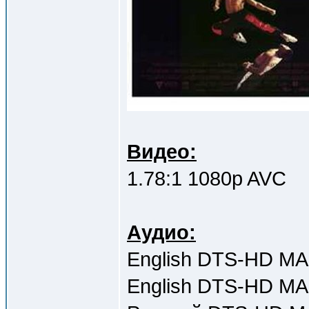
Видео:
1.78:1 1080p AVC
Аудио:
English DTS-HD MA
English DTS-HD MA