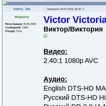
Andrey_Tula
Написано: 04.07.2016, 09:34
Victor Victoria
Модератор
Регистрация:
30.05.2005
Виктор/Виктория
Сообщений:
2390
Откуда:
Тула
Видео:
2.40:1 1080p AVC
Аудио:
English DTS-HD MA
Русский DTS-HD Hi