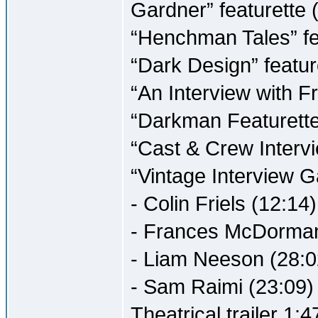
Gardner” featurette 
“Henchman Tales” fe
“Dark Design” featur
“An Interview with F
“Darkman Featurette
“Cast & Crew Intervi
“Vintage Interview G
- Colin Friels (12:14)
- Frances McDorman
- Liam Neeson (28:0
- Sam Raimi (23:09)
Theatrical trailer 1:4