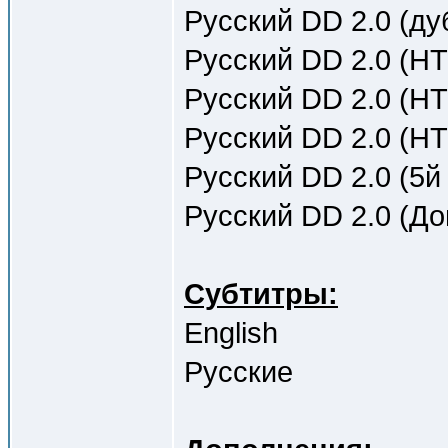
Русский DD 2.0 (ду
Русский DD 2.0 (НТ
Русский DD 2.0 (Н
Русский DD 2.0 (НТ
Русский DD 2.0 (5й
Русский DD 2.0 (Д
Субтитры:
English
Русские