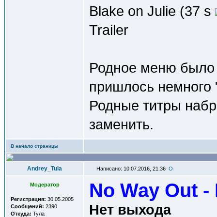
Blake on Julie (37 s
Trailer
Родное меню было 
пришлось немного 
Родные титры наб
заменить.
В начало страницы
Andrey_Tula
Написано: 10.07.2016, 21:36
No Way Out - 
Модератор
Регистрация:
30.05.2005
Нет выхода
Сообщений:
2390
Откуда:
Тула