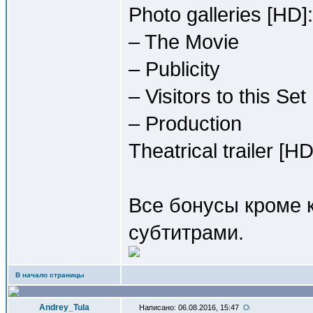
Photo galleries [HD]:
– The Movie
– Publicity
– Visitors to this Set
– Production
Theatrical trailer [HD
Все бонусы кроме 
субтитрами.
В начало страницы
Andrey_Tula
Написано: 06.08.2016, 15:47