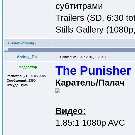
субтитрами
Trailers (SD, 6:30 tot
Stills Gallery (1080p
В начало страницы
Andrey_Tula
Написано: 16.07.2016, 15:53
The Punisher 
Модератор
Регистрация:
30.05.2005
Каратель/Палач
Сообщений:
2390
Откуда:
Тула
Видео:
1.85:1 1080p AVC