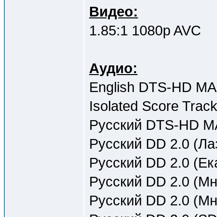
Видео:
1.85:1 1080p AVC
Аудио:
English DTS-HD MA
Isolated Score Trac
Русский DTS-HD MA
Русский DD 2.0 (Ла
Русский DD 2.0 (Ек
Русский DD 2.0 (М
Русский DD 2.0 (М