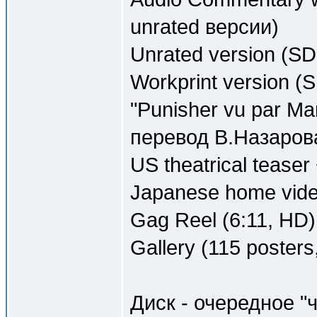
unrated версии)
Unrated version (S
Workprint version (
"Punisher vu par Mar
перевод В.Назаров
US theatrical teaser +
Japanese home video 
Gag Reel (6:11, HD)
Gallery (115 posters,
Диск - очередное 