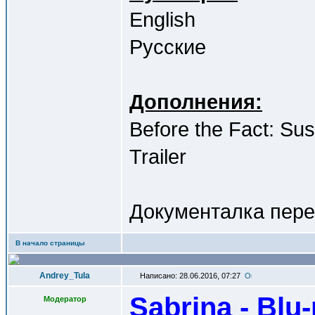
English
Русские
Дополнения:
Before the Fact: Sus
Trailer
Документалка пер
В начало страницы
Andrey_Tula
Написано: 28.06.2016, 07:27
Sabrina - Blu-
Модератор