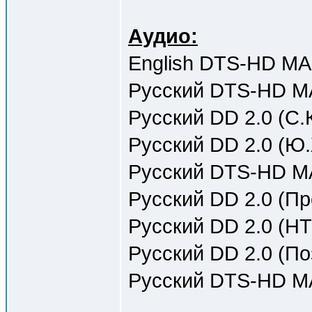
Аудио:
English DTS-HD MA
Русский DTS-HD MA
Русский DD 2.0 (С.
Русский DD 2.0 (Ю
Русский DTS-HD MA
Русский DD 2.0 (П
Русский DD 2.0 (НТ
Русский DD 2.0 (П
Русский DTS-HD MA 