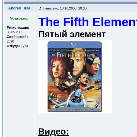
Andrey_Tula
Написано: 18.10.2008, 20:30
The Fifth Elemen
Модератор
Регистрация:
Пятый элемент
30.05.2005
Сообщений:
2390
Откуда:
Тула
Видео: