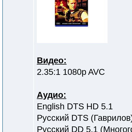
Видео:
2.35:1 1080p AVC
Аудио:
English DTS HD 5.1
Русский DTS (Гаврилов
Русский DD 5.1 (Многог