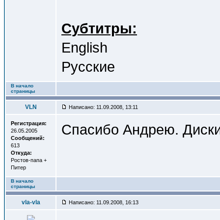
Субтитры:
English
Русские
В начало
страницы
VLN
Написано: 11.09.2008, 13:11
Регистрация:
Cпасибо Андрею. Диски
26.05.2005
Сообщений:
613
Откуда:
Ростов-папа +
Питер
В начало
страницы
vla-vla
Написано: 11.09.2008, 16:13