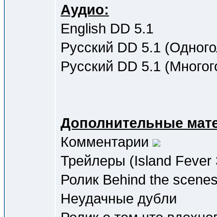
Аудио:
English DD 5.1
Русский DD 5.1 (Одног
Русский DD 5.1 (Многог
Дополнительные мат
Комментарии
Трейлеры (Island Fever 3,
Ролик Behind the scene
Неудачные дубли