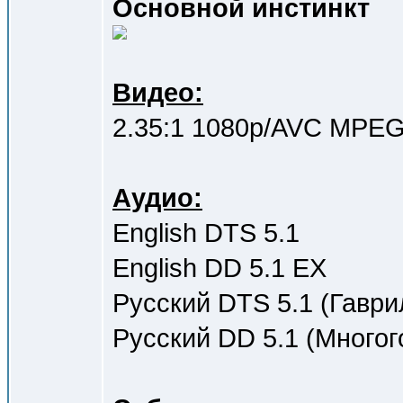
Основной инстинкт
Видео:
2.35:1 1080p/AVC MPEG
Аудио:
English DTS 5.1
English DD 5.1 EX
Русский DTS 5.1 (Гаври
Русский DD 5.1 (Многог