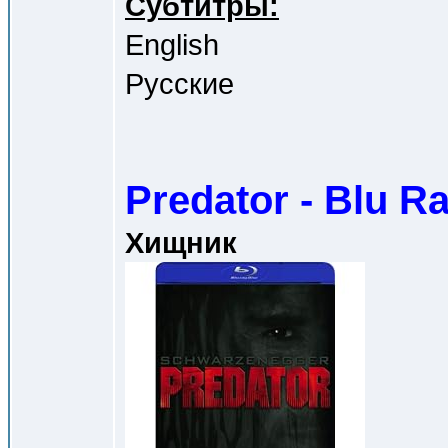
Субтитры:
English
Русские
Predator - Blu R
Хищник