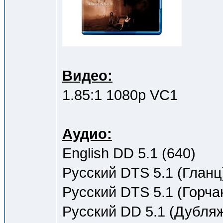
Видео:
1.85:1 1080p VC1
Аудио:
English DD 5.1 (640)
Русский DTS 5.1 (Гланц
Русский DTS 5.1 (Горча
Русский DD 5.1 (Дубля