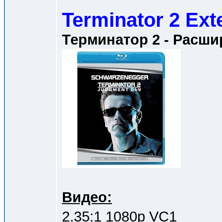
Terminator 2 Ext
Терминатор 2 - Расши
Видео:
2.35:1 1080p VC1