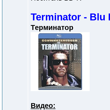
Terminator - Blu
Терминатор
Видео: