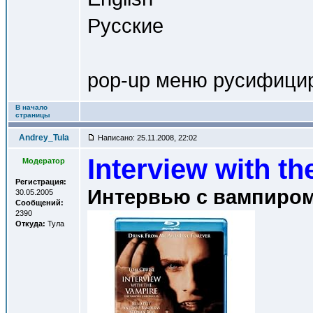
Русские
pop-up меню русифици
В начало
страницы
Andrey_Tula
Написано: 25.11.2008, 22:02
Interview with th
Модератор
Регистрация:
Интервью с вампиро
30.05.2005
Сообщений:
2390
Откуда:
Тула