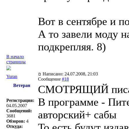
Вот в сентябре и п
А то завели моду н
подкрепляя. 8)
В начало
страницы
Написано: 24.07.2008, 21:03
Yuran
Сообщение
#18
Ветеран
СМОТРЯЩИЙ писа
В программе - Пит
Регистрация:
04.05.2007
Сообщений:
авторский+ сабы
3681
Обзоров:
4
То есть будут изда
Откуда: