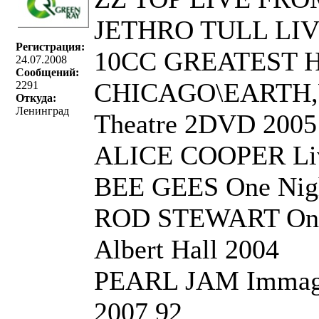
JETHRO TULL LIV
Регистрация:
10CC GREATEST 
24.07.2008
Сообщений:
CHICAGO\EARTH,WI
2291
Откуда:
Ленинград
Theatre 2DVD 2005
ALICE COOPER Live
BEE GEES One Nigh
ROD STEWART One N
Albert Hall 2004
PEARL JAM Immagine
2007 92