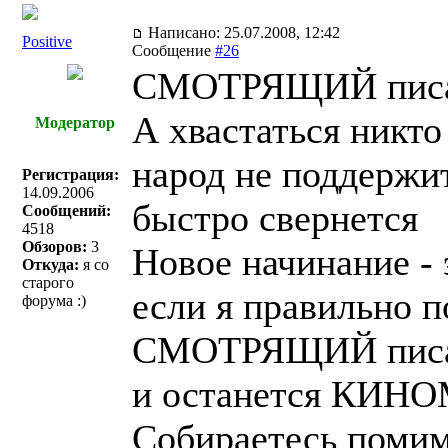
Написано: 25.07.2008, 12:42
Positive
Сообщение
#26
СМОТРЯЩИЙ писа
А хвастаться никто
Модератор
народ не поддержит
Регистрация:
14.09.2006
быстро свернется
Сообщений:
4518
Обзоров:
3
Новое начинание - э
Откуда:
я со
старого
если я правильно 
форума :)
СМОТРЯЩИЙ писа
и останется КИН
Собираетесь помим