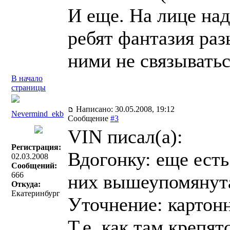
И еще. На лице над
ребят фантазия раз
ними не связыватьс
В начало
страницы
Написано: 30.05.2008, 19:12
Nevermind_ekb
Сообщение
#3
VIN писал(a):
Регистрация:
Вдогонку: еще есть
02.03.2008
Сообщений:
666
них вышеупомянута
Откуда:
Екатеринбург
Уточнение: картонн
Т.е. как там крепят