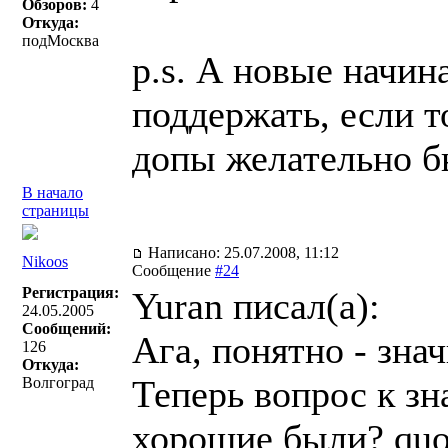
Обзоров:
4
Откуда:
подМосква
p.s. А новые начин
поддержать, если т
допы желательно бы
В начало
страницы
Написано: 25.07.2008, 11:12
Nikoos
Сообщение
#24
Регистрация:
Yuran писал(a):
24.05.2005
Сообщений:
Ага, понятно - зна
126
Откуда:
Теперь вопрос к з
Волгоград
хорошие были? quo