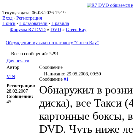
Текущая дата: 06-08-2026 15:19
Вход
·
Регистрация
Поиск
·
Пользователи
·
Правила
Форумы R7 DVD
»
DVD
»
Green Ray
Обсуждение музыки по каталогу "Green Ray"
Всего сообщений: 5291
Для печати
Автор
Сообщение
Написано: 29.05.2008, 09:50
VIN
Сообщение
#1
Регистрация:
Обнаружил в розниц
28.02.2007
Сообщений:
диска), все Такси 
45
картонные боксы, 
DVD. Чуть ниже лев