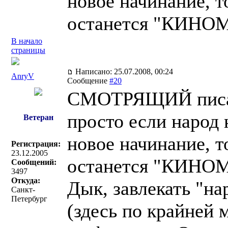
новое начинание, т
останется "КИНО
В начало
страницы
Написано: 25.07.2008, 00:24
AnryV
Сообщение
#20
СМОТРЯЩИЙ писа
просто если народ
Ветеран
новое начинание, т
Регистрация:
23.12.2005
останется "КИНО
Сообщений:
3497
Откуда:
Дык, завлекать "на
Санкт-
Петербург
(здесь по крайней 