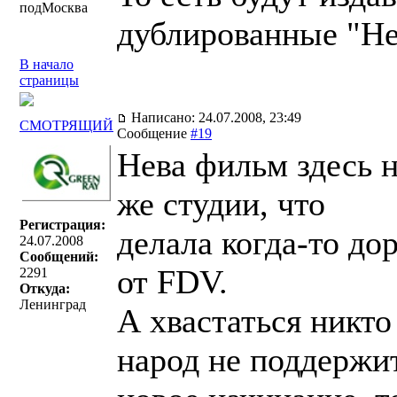
подМосква
дублированные "Н
В начало
страницы
Написано: 24.07.2008, 23:49
СМОТРЯЩИЙ
Сообщение
#19
Нева фильм здесь н
же студии, что
Регистрация:
делала когда-то до
24.07.2008
Сообщений:
от FDV.
2291
Откуда:
Ленинград
А хвастаться никто
народ не поддержи