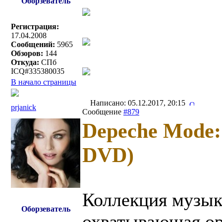
Оборзеватель
Регистрация:
17.04.2008
Сообщений:
5965
Обзоров:
144
Откуда:
СПб
ICQ#335380035
В начало страницы
Написано: 05.12.2017, 20:15
prjanick
Сообщение
#879
Depeche Mode: V
DVD)
Коллекция музык
Оборзеватель
охватывающая ор