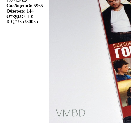
17.04.2008
Сообщений:
5965
Обзоров:
144
Откуда:
СПб
ICQ#335380035