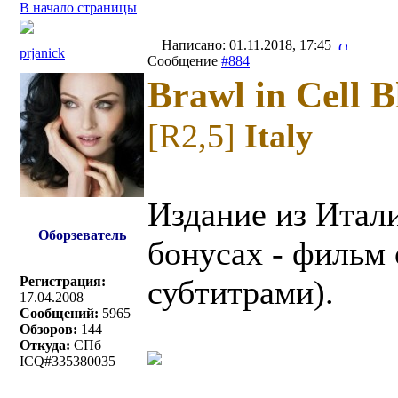
В начало страницы
Написано: 01.11.2018, 17:45
prjanick
Сообщение
#884
Brawl in Cell B
[R2,5]
Italy
Издание из Итал
Оборзеватель
бонусах - фильм 
Регистрация:
субтитрами).
17.04.2008
Сообщений:
5965
Обзоров:
144
Откуда:
СПб
ICQ#335380035