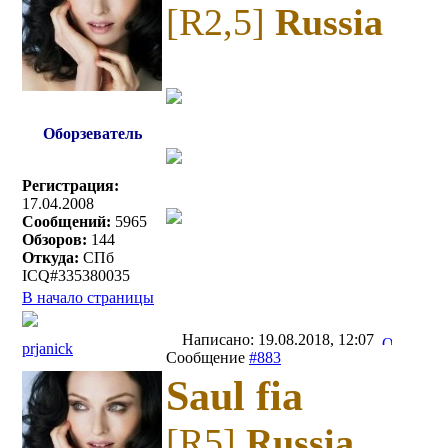
[R2,5]
Russia
Оборзеватель
Регистрация:
17.04.2008
Сообщений:
5965
Обзоров:
144
Откуда:
СПб
ICQ#335380035
В начало страницы
Написано: 19.08.2018, 12:07
prjanick
Сообщение
#883
Saul fia
[R5]
Russia