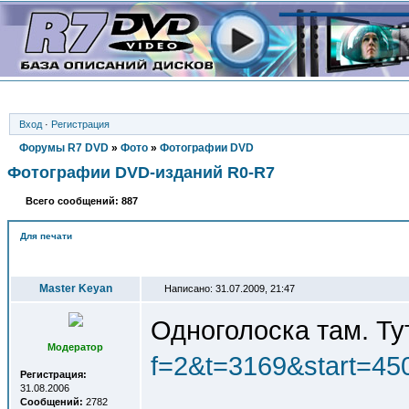
Вход
·
Регистрация
Форумы R7 DVD
»
Фото
»
Фотографии DVD
Фотографии DVD-изданий R0-R7
Всего сообщений: 887
Для печати
Автор
Master Keyan
Написано: 31.07.2009, 21:47
Одноголоска там. Ту
Модератор
f=2&t=3169&start=45
Регистрация:
31.08.2006
Сообщений:
2782