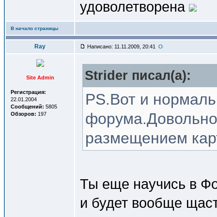
удоволетворена
В начало страницы
Ray
Написано: 11.11.2009, 20:41
Strider писал(a):
Site Admin
Регистрация:
PS.Вот и нормаль
22.01.2004
Сообщений:
5805
форума.Довольно 
Обзоров:
197
размещением кар
Ты еще научись в Ф
и будет вообще щас