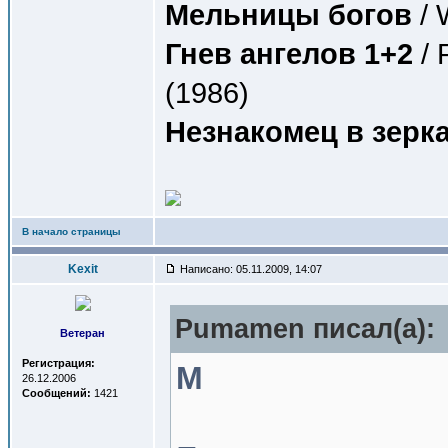
Мельницы богов
/ 
Гнев ангелов 1+2
/ 
(1986)
Незнакомец в зерк
В начало страницы
Kexit
Написано: 05.11.2009, 14:07
Pumamen писал(a):
Ветеран
Регистрация:
M
26.12.2006
Сообщений:
1421