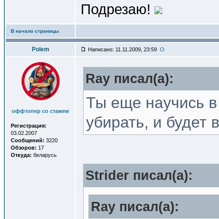
Подрезаю!
В начало страницы
Polem
Написано: 11.11.2009, 23:59
Ray писал(a):
Ты еще научись в
оффтопер со стажем
убирать, и будет
Регистрация:
03.02.2007
Сообщений:
3220
Обзоров:
17
Откуда:
беларусь
Strider писал(a):
Ray писал(a):