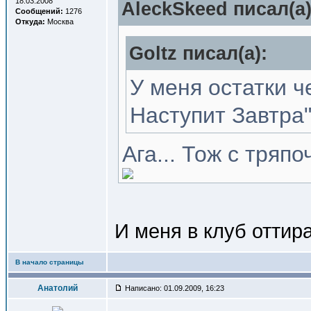
18.03.2008
AleckSkeed писал(a)
Сообщений:
1276
Откуда:
Москва
Goltz писал(a):
У меня остатки ч
Наступит Завтра"
Ага... Тож с тряп
И меня в клуб оттир
В начало страницы
Анатолий
Написано: 01.09.2009, 16:23