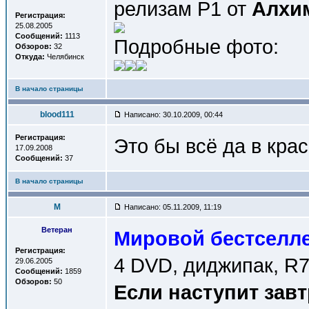
релизам Р1 от
Алхи
Регистрация:
25.08.2005
Сообщений:
1113
Подробные фото:
Обзоров:
32
Откуда:
Челябинск
В начало страницы
blood111
Написано: 30.10.2009, 00:44
Регистрация:
Это бы всё да в кра
17.09.2008
Сообщений:
37
В начало страницы
M
Написано: 05.11.2009, 11:19
Ветеран
Мировой бестселл
Регистрация:
4 DVD, диджипак, R
29.06.2005
Сообщений:
1859
Обзоров:
50
Если наступит завт