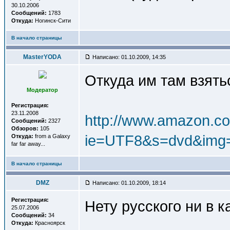
30.10.2006
Сообщений:
1783
Откуда:
Ногинск-Сити
В начало страницы
MasterYODA
Написано: 01.10.2009, 14:35
Откуда им там взять
Модератор
Регистрация:
23.11.2008
http://www.amazon.c
Сообщений:
2327
Обзоров:
105
ie=UTF8&s=dvd&img
Откуда:
from a Galaxy
far far away...
В начало страницы
DMZ
Написано: 01.10.2009, 18:14
Регистрация:
Нету русского ни в к
25.07.2006
Сообщений:
34
Откуда:
Красноярск