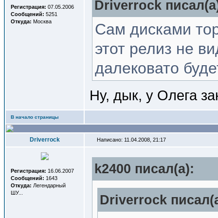
Driverrock писал(a
Регистрация:
07.05.2006
Сообщений:
5251
Откуда:
Москва
Сам дисками тор
этот релиз не в
далековато буд
Ну, дык, у Олега за
В начало страницы
Driverrock
Написано: 11.04.2008, 21:17
k2400 писал(a):
Регистрация:
16.06.2007
Сообщений:
1643
Откуда:
Легендарный
ШУ...
Driverrock писал(a