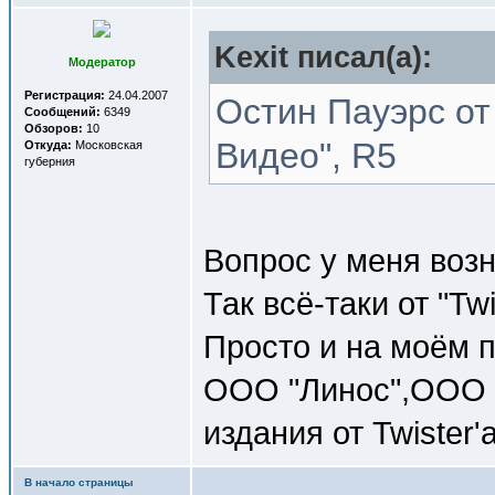
Kexit писал(a):
Модератор
Регистрация:
24.04.2007
Остин Пауэрс о
Сообщений:
6349
Обзоров:
10
Видео", R5
Откуда:
Московская
губерния
Вопрос у меня возн
Так всё-таки от "Tw
Просто и на моём 
ООО "Линос",ООО "
издания от Twister'a
В начало страницы