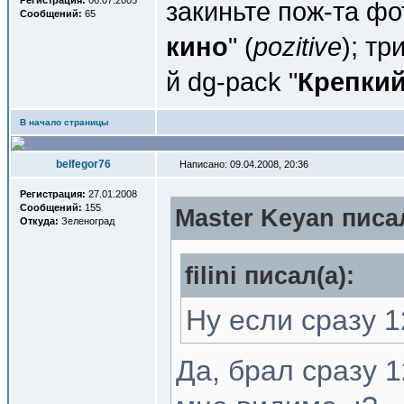
Регистрация:
06.07.2005
закиньте пож-та фо
Сообщений:
65
кино
" (
pozitive
); тр
й dg-pack "
Крепкий
В начало страницы
belfegor76
Написано: 09.04.2008, 20:36
Регистрация:
27.01.2008
Сообщений:
155
Master Keyan писал
Откуда:
Зеленоград
filini писал(a):
Ну если сразу 1
Да, брал сразу 