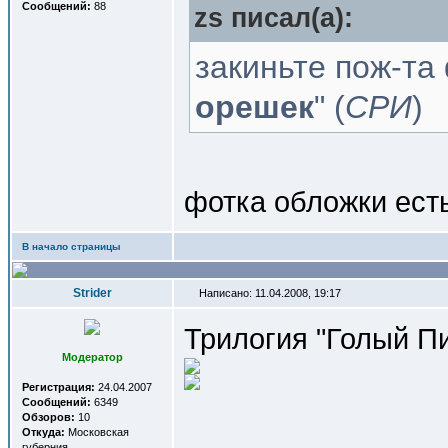
Сообщений:
88
zs писал(a):
закиньте пож-та 
орешек
" (
СРИ
)
фотка обложки ест
В начало страницы
Strider
Написано: 11.04.2008, 19:17
Трилогия "Голый Пи
Модератор
Регистрация:
24.04.2007
Сообщений:
6349
Обзоров:
10
Откуда:
Московская
губерния