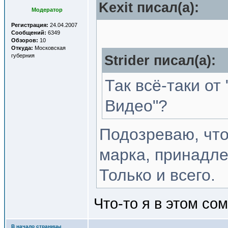
Kexit писал(a):
Модератор
Регистрация:
24.04.2007
Сообщений:
6349
Обзоров:
10
Откуда:
Московская
губерния
Strider писал(a):
Так всё-таки от 
Видео"?
Подозреваю, что "
марка, принадл
Только и всего.
Что-то я в этом со
В начало страницы