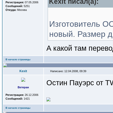
Kexit писал(a):
Регистрация:
07.05.2006
Сообщений:
5251
Откуда:
Москва
Изготовитель О
новый. Размер д
А какой там перев
В начало страницы
Kexit
Написано: 12.04.2008, 09:39
Остин Пауэрс от T
Ветеран
Регистрация:
26.12.2006
Сообщений:
1421
В начало страницы