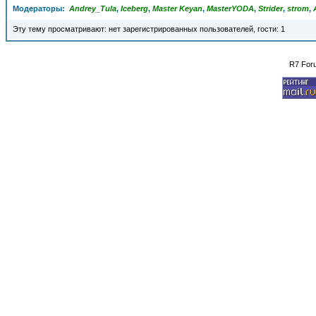
Модераторы:
Andrey_Tula
,
Iceberg
,
Master Keyan
,
MasterYODA
,
Strider
,
strom
,
Эту тему просматривают: нет зарегистрированных пользователей, гости: 1
R7 For