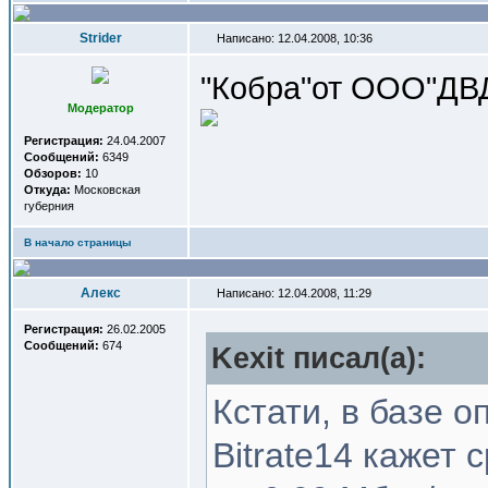
Strider
Написано: 12.04.2008, 10:36
"Кобра"от ООО"ДВД
Модератор
Регистрация:
24.04.2007
Сообщений:
6349
Обзоров:
10
Откуда:
Московская
губерния
В начало страницы
Алекс
Написано: 12.04.2008, 11:29
Регистрация:
26.02.2005
Сообщений:
674
Kexit писал(a):
Кстати, в базе о
Bitrate14 кажет 