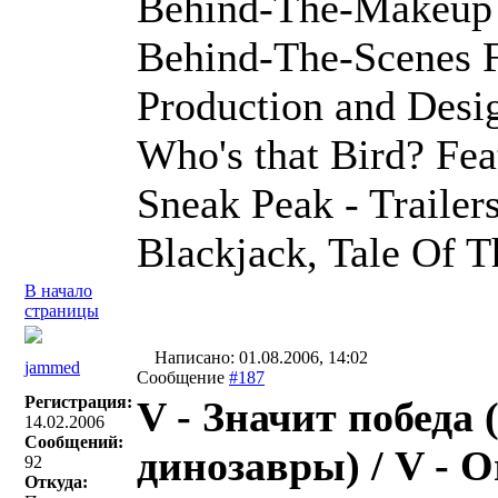
Behind-The-Makeup 
Behind-The-Scenes F
Production and Desig
Who's that Bird? Fea
Sneak Peak - Trailer
Blackjack, Tale Of
В начало
страницы
Написано: 01.08.2006, 14:02
jammed
Сообщение
#187
Регистрация:
V - Значит победа
14.02.2006
Сообщений:
динозавры) / V - Or
92
Откуда: