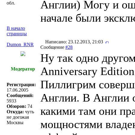
Англии) Могу и ош
обл.
начале были экскл
В начало
страницы
Написано: 23.12.2013, 21:03
Dumon_RNR
Сообщение
#28
Ну так одно другом
Anniversary Editio
Модератор
Пиллигрим соверше
Регистрация:
17.06.2005
Англии. В Англии о
Сообщений:
5933
Обзоров:
74
какими там они пр
Откуда:
чуть
не доезжая
мощностями владею
Москвы