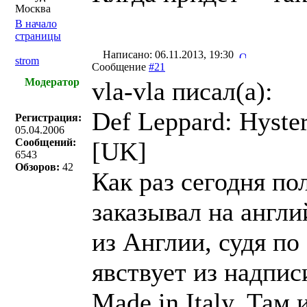
Москва
В начало
страницы
Написано: 06.11.2013, 19:30
strom
Сообщение
#21
Модератор
vla-vla писал(a):
Def Leppard: Hysteri
Регистрация:
05.04.2006
Сообщений:
[UK]
6543
Обзоров:
42
Как раз сегодня по
заказывал на англи
из Англии, судя по
явствует из надпис
Made in Italy. Там