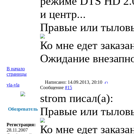
режиме DTS HD 2.0
и центр...
Правые или тылов
Ко мне едет заказа
Ожидание внезапно
В начало
страницы
Написано: 14.09.2013, 20:10
vla-vla
Сообщение
#15
strom писал(a):
Правые или тылов
Обозреватель
Регистрация:
Ко мне едет заказа
28.11.2007