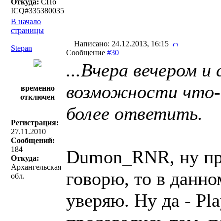
Откуда:
СПб
ICQ#335380035
В начало
страницы
Написано: 24.12.2013, 16:15
Stepan
Сообщение
#30
...Вчера вечером и
возможности что-
временно
отключен
более ответить.
Регистрация:
27.11.2010
Сообщений:
184
Dumon_RNR, ну пра
Откуда:
Архангельская
говорю, то в данно
обл.
уверяю. Ну да - Pl