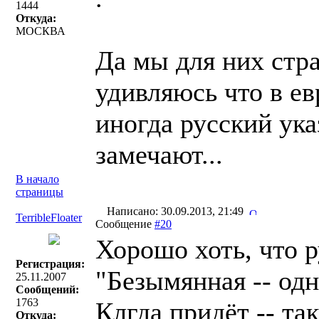
1444
Откуда:
МОСКВА
Да мы для них стра
удивляюсь что в е
иногда русский ук
замечают...
В начало
страницы
Написано: 30.09.2013, 21:49
TerribleFloater
Сообщение
#20
Хорошо хоть, что р
Регистрация:
"Безымянная -- одн
25.11.2007
Сообщений:
1763
Клгда придёт -- та
Откуда: