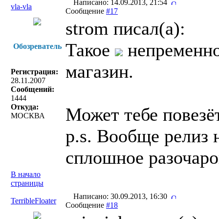
Написано: 14.09.2013, 21:54
vla-vla
Сообщение
#17
strom писал(a):
Такое
непременно 
Обозреватель
магазин.
Регистрация:
28.11.2007
Сообщений:
1444
Откуда:
Может тебе повезёт,
МОСКВА
p.s. Вообще релиз 
сплошное разочаров
В начало
страницы
Написано: 30.09.2013, 16:30
TerribleFloater
Сообщение
#18