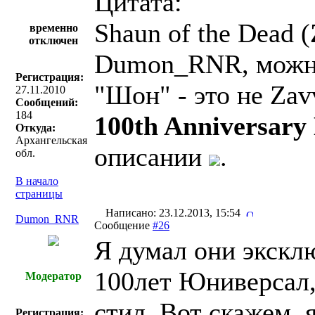
Цитата:
Shaun of the Dead (
временно
отключен
Dumon_RNR, можно
Регистрация:
"Шон" - это не Zav
27.11.2010
Сообщений:
184
100th Anniversary 
Откуда:
Архангельская
описании
.
обл.
В начало
страницы
Написано: 23.12.2013, 15:54
Dumon_RNR
Сообщение
#26
Я думал они экскл
100лет Юниверсал,
Модератор
стил. Вот скажем,
Регистрация: