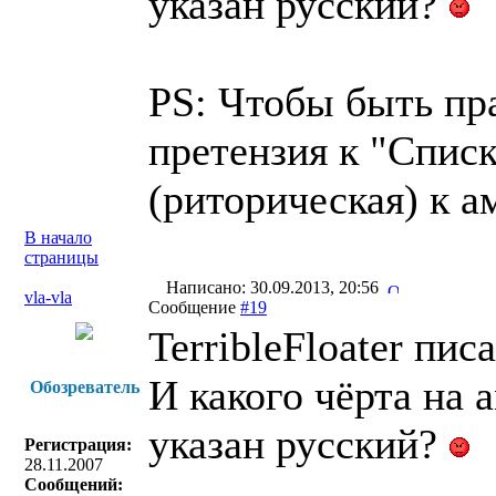
указан русский?
PS: Чтобы быть пр
претензия к "Списк
(риторическая) к а
В начало
страницы
Написано: 30.09.2013, 20:56
vla-vla
Сообщение
#19
TerribleFloater писа
И какого чёрта на 
Обозреватель
указан русский?
Регистрация:
28.11.2007
.
Сообщений: