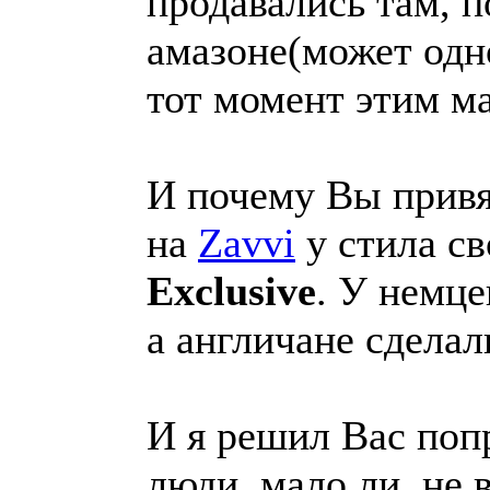
продавались там, п
амазоне(может одно
тот момент этим ма
И почему Вы привя
на
Zavvi
у стила св
Exclusive
. У немце
а англичане сделал
И я решил Вас попр
люди, мало ли, не 