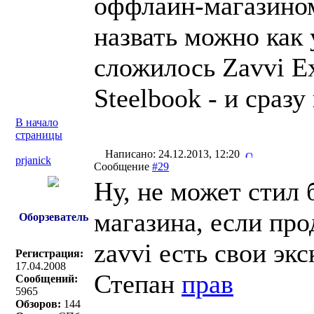
оффлайн-магазином
назвать можно как 
сложилось Zavvi Ex
Steelbook - и сразу
В начало
страницы
Написано: 24.12.2013, 12:20
prjanick
Сообщение
#29
Ну, не может стил 
магазина, если про
Оборзеватель
zavvi есть свои экс
Регистрация:
17.04.2008
Степан
прав
Сообщений:
5965
Обзоров:
144