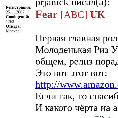
prjanick писал(a):
Регистрация:
Fear
[ABC]
UK
25.11.2007
Сообщений:
1763
Откуда:
Москва
Первая главная рол
Молоденькая Риз У
общем, релиз пора
Это вот этот вот:
http://www.amazon
Если так, то спаси
И какого чёрта на 