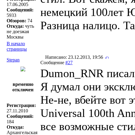
17.06.2005
немецкий 100лет Ю
Сообщений:
5933
Обзоров:
74
Разница налицо. Та
Откуда:
чуть
не доезжая
Москвы
В начало
страницы
Написано: 23.12.2013, 19:56
Stepan
Сообщение
#27
Dumon_RNR писал(
Я думал они эксклю
временно
отключен
Не-не, вбейте вот э
Регистрация:
Universal 100th Ann
27.11.2010
Сообщений:
184
все возможные сти
Откуда:
Архангельская