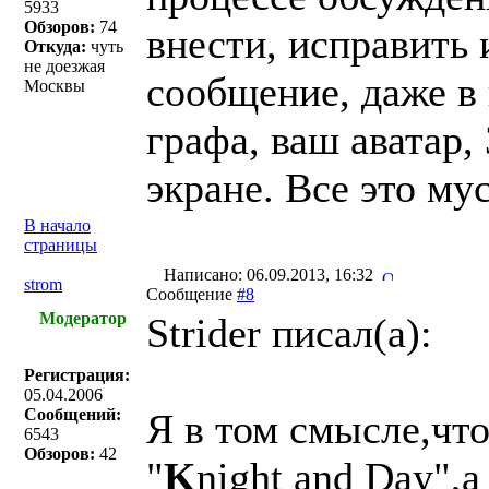
5933
Обзоров:
74
внести, исправить 
Откуда:
чуть
не доезжая
сообщение, даже в
Москвы
графа, ваш аватар,
экране. Все это му
В начало
страницы
Написано: 06.09.2013, 16:32
strom
Сообщение
#8
Модератор
Strider писал(a):
Регистрация:
05.04.2006
Сообщений:
Я в том смысле,чт
6543
Обзоров:
42
"
K
night and Day",а