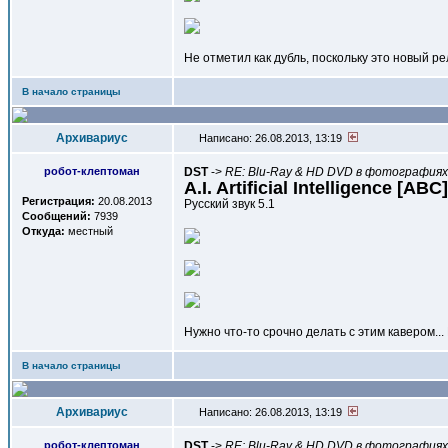
Не отметил как дубль, поскольку это новый р
В начало страницы
Архивариус
Написано: 26.08.2013, 13:19
робот-клептоман
DST
->
RE: Blu-Ray & HD DVD в фотографиях,
A.I. Artificial Intelligence [ABC
Регистрация:
20.08.2013
Русский звук 5.1
Сообщений:
7939
Откуда:
местный
Нужно что-то срочно делать с этим кавером..
В начало страницы
Архивариус
Написано: 26.08.2013, 13:19
робот-клептоман
DST
->
RE: Blu-Ray & HD DVD в фотографиях,