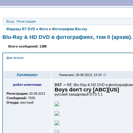
Вход
·
Регистрация
Форумы R7 DVD
»
Фото
»
Фотографии Blu-ray
Blu-Ray & HD DVD в фотографиях, том II (архив). 
Всего сообщений: 1388
Для печати
Автор
Архивариус
Написано: 26.08.2013, 13:19
робот-клептоман
DST
->
RE: Blu-Ray & HD DVD в фотографиях,
Boys don't cry [ABC][US]
Регистрация:
20.08.2013
русский закадровый DTS 5.1
Сообщений:
7939
Откуда:
местный