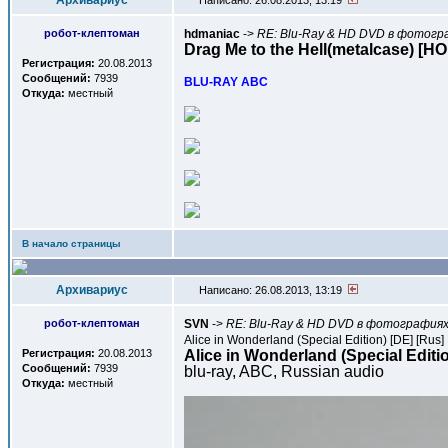
Архивариус
Написано: 26.08.2013, 13:19
робот-клептоман
hdmaniac
->
RE: Blu-Ray & HD DVD в фотогра
Drag Me to the Hell(metalcase) [HO
Регистрация:
20.08.2013
Сообщений:
7939
BLU-RAY ABC
Откуда:
местный
В начало страницы
Архивариус
Написано: 26.08.2013, 13:19
робот-клептоман
SVN
->
RE: Blu-Ray & HD DVD в фотографиях,
Alice in Wonderland (Special Edition) [DE] [Rus]
Регистрация:
20.08.2013
Alice in Wonderland (Special Editi
Сообщений:
7939
blu-ray, AВC, Russian audio
Откуда:
местный