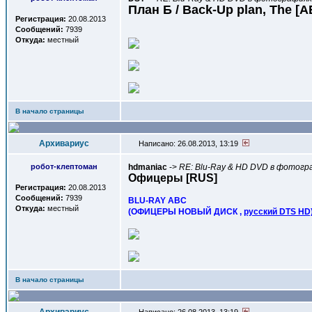
План Б / Back-Up plan, The [
Регистрация:
20.08.2013
Сообщений:
7939
Откуда:
местный
В начало страницы
Архивариус
Написано: 26.08.2013, 13:19
робот-клептоман
hdmaniac
->
RE: Blu-Ray & HD DVD в фотогра
Офицеры [RUS]
Регистрация:
20.08.2013
Сообщений:
7939
BLU-RAY ABC
Откуда:
местный
(ОФИЦЕРЫ НОВЫЙ ДИСК ,
русский DTS HD
В начало страницы