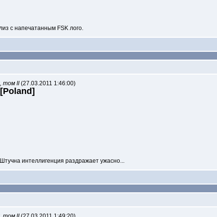
елиз с напечатанным FSK лого.
 том II
(27.03.2011 1:46:00)
][Poland]
. Штучна интеллигенция раздражает ужасно...
 том II
(27.03.2011 1:49:20)