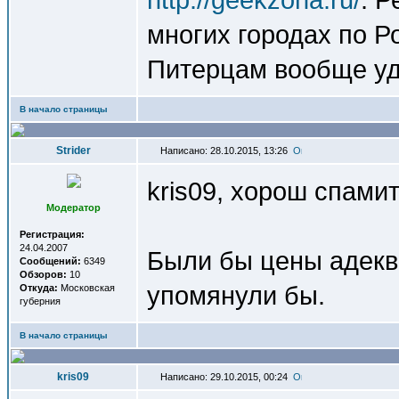
многих городах по Р
Питерцам вообще удо
В начало страницы
Strider
Написано: 28.10.2015, 13:26
kris09, хорош спамит
Модератор
Регистрация:
24.04.2007
Были бы цены адеква
Сообщений:
6349
Обзоров:
10
упомянули бы.
Откуда:
Московская
губерния
В начало страницы
kris09
Написано: 29.10.2015, 00:24