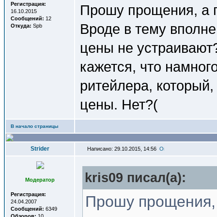
Регистрация:
Прошу прощения, а п
16.10.2015
Сообщений:
12
Вроде в тему вполне
Откуда:
Spb
цены не устраивают
кажется, что намног
ритейлера, который,
цены. Нет?(
В начало страницы
Strider
Написано: 29.10.2015, 14:56
kris09 писал(a):
Модератор
Регистрация:
Прошу прощения, 
24.04.2007
Сообщений:
6349
Обзоров:
10