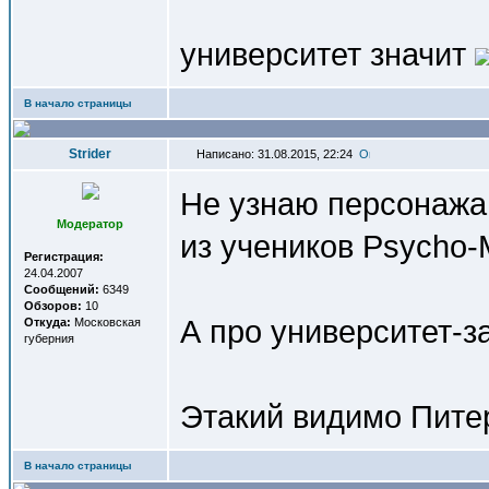
университет значит
В начало страницы
Strider
Написано: 31.08.2015, 22:24
Не узнаю персонажа 
Модератор
из учеников Psycho-M
Регистрация:
24.04.2007
Сообщений:
6349
Обзоров:
10
А про университет-з
Откуда:
Московская
губерния
Этакий видимо Пите
В начало страницы