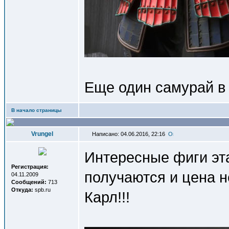
Еще один самурай в
В начало страницы
Vrungel
Написано: 04.06.2016, 22:16
Интересные фиги эта
Регистрация:
получаются и цена н
04.11.2009
Сообщений:
713
Откуда:
spb.ru
Карл!!!