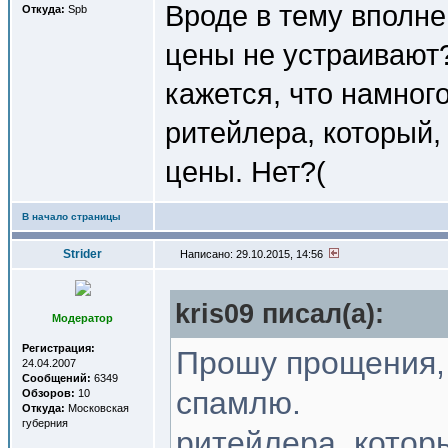
Вроде в тему вполне
Откуда:
Spb
цены не устраивают
кажется, что намног
ритейлера, который,
цены. Нет?(
В начало страницы
Strider
Написано: 29.10.2015, 14:56
kris09 писал(a):
Модератор
Регистрация:
Прошу прощения, 
24.04.2007
Сообщений:
6349
спамлю.
Обзоров:
10
Откуда:
Московская
губерния
ритейлера, котор