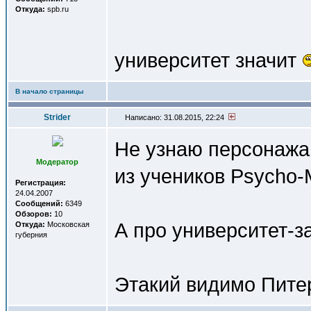
Откуда:
spb.ru
университет значит
В начало страницы
Strider
Написано: 31.08.2015, 22:24
Не узнаю персонажа 
Модератор
из учеников Psycho-M
Регистрация:
24.04.2007
Сообщений:
6349
Обзоров:
10
А про университет-з
Откуда:
Московская
губерния
Этакий видимо Пите