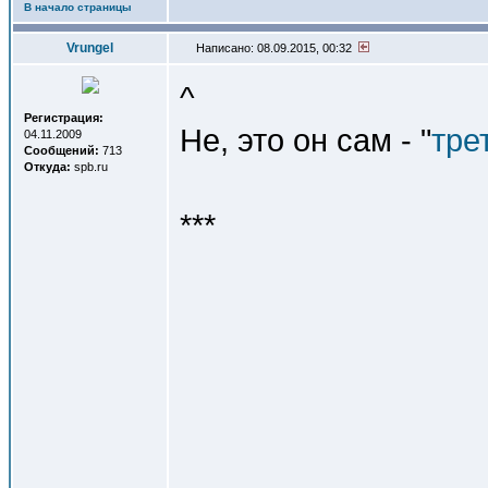
В начало страницы
Vrungel
Написано: 08.09.2015, 00:32
^
Регистрация:
Не, это он сам - "
тре
04.11.2009
Сообщений:
713
Откуда:
spb.ru
***