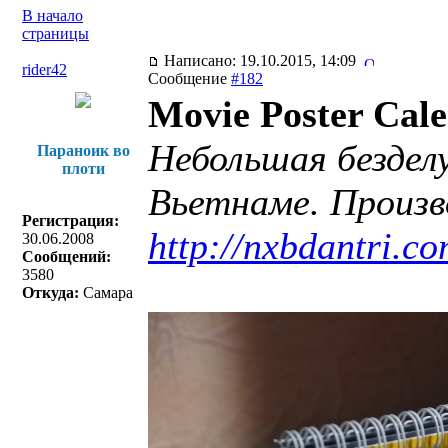
В начало
страницы
Написано: 19.10.2015, 14:09
rider42
Сообщение
#182
Movie Poster Cal
Небольшая бездел
Параноик во
плоти
Вьетнаме. Произв
Регистрация:
http://nxbdantri.co
30.06.2008
Сообщений:
3580
Откуда:
Самара