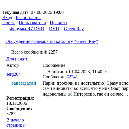
Текущая дата: 07-08-2026 19:00
Вход
·
Регистрация
Поиск
·
Пользователи
·
Правила
Форумы R7 DVD
»
DVD
»
Green Ray
Обсуждение фильмов по каталогу "Green Ray"
Всего сообщений: 2257
Для печати
Автор
Сообщение
Написано: 01.04.2023, 11:40
serg204
Сообщение
#2241
завсегдатай
Парни пробили на ностальгию) Сразу вспо
сами виноваты во всем, что у них (нас) п
недовольны
Интересно, где он сейчас...
Регистрация:
18.12.2006
Сообщений:
3787
В начало
страницы