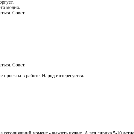
оргует.
это модно.
аться. Совет.
аться. Совет.
е проекты в работе. Народ интересуется.
я на сегодняшний момент - выжить нужно. А вся лирика 5-10 лет