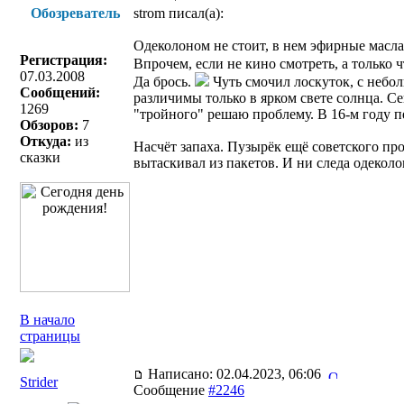
Обозреватель
strom писал(a):
Одеколоном не стоит, в нем эфирные масла 
Регистрация:
Впрочем, если не кино смотреть, а только 
07.03.2008
Да брось.
Чуть смочил лоскуток, с небол
Сообщений:
различимы только в ярком свете солнца. Се
1269
"тройного" решаю проблему. В 16-м году п
Обзоров:
7
Откуда:
из
Насчёт запаха. Пузырёк ещё советского про
сказки
вытаскивал из пакетов. И ни следа одеколо
В начало
страницы
Написано: 02.04.2023, 06:06
Strider
Сообщение
#2246