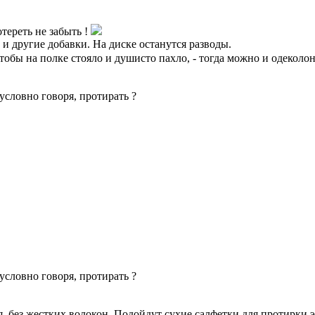
тереть не забыть !
и другие добавки. На диске останутся разводы.
чтобы на полке стояло и душисто пахло, - тогда можно и одеколо
условно говоря, протирать ?
условно говоря, протирать ?
 без жестких волокон. Подойдут сухие салфетки для протирки э