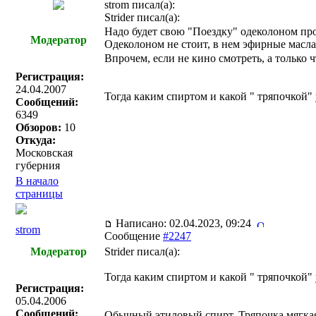
strom писал(a):
Strider писал(a):
Надо будет свою "Поездку" одеколоном про
Модератор
Одеколоном не стоит, в нем эфирные масла 
Впрочем, если не кино смотреть, а только 
Регистрация:
24.04.2007
Тогда каким спиртом и какой " тряпочкой" 
Сообщений:
6349
Обзоров:
10
Откуда:
Московская
губерния
В начало
страницы
Написано: 02.04.2023, 09:24
strom
Сообщение
#2247
Модератор
Strider писал(a):
Тогда каким спиртом и какой " тряпочкой" 
Регистрация:
05.04.2006
Сообщений:
Обычный этиловый спирт. Тряпочка мягкая,