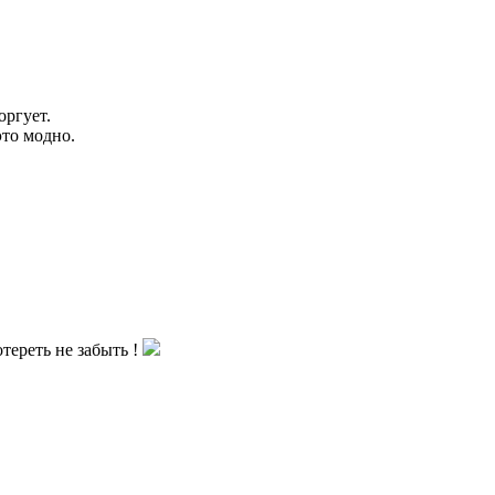
оргует.
это модно.
тереть не забыть !