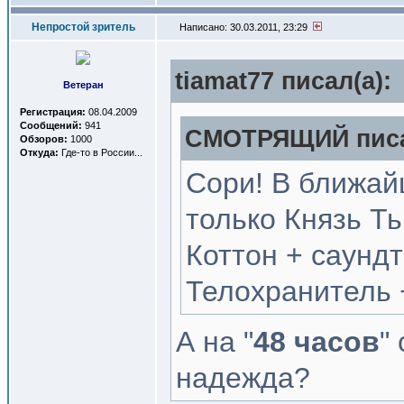
Непростой зритель
Написано: 30.03.2011, 23:29
tiamat77 писал(a):
Ветеран
Регистрация:
08.04.2009
Сообщений:
941
СМОТРЯЩИЙ писа
Обзоров:
1000
Откуда:
Где-то в России...
Сори! В ближай
только Князь Т
Коттон + саундт
Телохранитель 
А на "
48 часов
"
надежда?