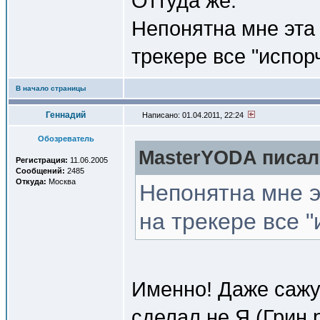
Оттуда же.
Непонятна мне эта 
трекере все "испор
В начало страницы
Геннадий
Написано: 01.04.2011, 22:24
Обозреватель
MasterYODA писал(
Регистрация:
11.06.2005
Сообщений:
2485
Откуда:
Москва
Непонятна мне э
на трекере все "
Именно! Даже сажу
сделал не Я (Грин р