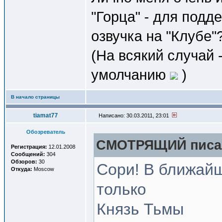
"Горца" - для подд
озвучка на "Клубе"
(На всякий случай 
умолчанию
)
В начало страницы
tiamat77
Написано: 30.03.2011, 23:01
Обозреватель
СМОТРЯЩИЙ писал
Регистрация:
12.01.2008
Сообщений:
304
Обзоров:
30
Сори! В ближай
Откуда:
Moscow
только
Князь Тьмы