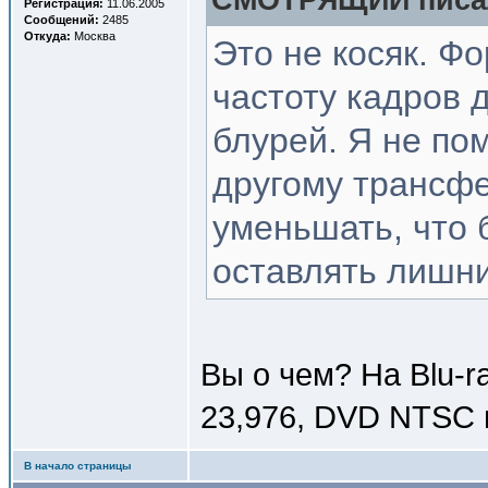
СМОТРЯЩИЙ писал
Регистрация:
11.06.2005
Сообщений:
2485
Откуда:
Москва
Это не косяк. Ф
частоту кадров 
блурей. Я не по
другому трансф
уменьшать, что 
оставлять лишни
Вы о чем? На Blu-r
23,976, DVD NTSC 
В начало страницы