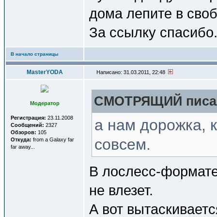
дома лепите в своб
За ссылку спасибо
В начало страницы
MasterYODA
Написано: 31.03.2011, 22:48
СМОТРЯЩИЙ писал
Модератор
Регистрация:
23.11.2008
а нам дорожка, 
Сообщений:
2327
Обзоров:
105
совсем.
Откуда:
from a Galaxy far
far away...
В лослесс-формате 
не влезет.
А вот вытаскиваетс