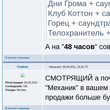
Дни Грома + сау
Клуб Коттон + с
Горец + саундтр
Телохранитель +
А на "
48 часов
" со
В начало страницы
Сержио
Написано: 30.03.2011, 23:23
СМОТРЯЩИЙ а почем
Регистрация:
08.09.2010
"Механик" в вашем 
Сообщений:
182
Откуда:
Москва
продажи больше буд
В начало страницы