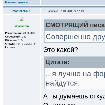
В начало страницы
MasterYODA
Написано: 01.04.2011, 22:12
СМОТРЯЩИЙ писал
Модератор
Регистрация:
23.11.2008
Совершенно друг
Сообщений:
2327
Обзоров:
105
Откуда:
from a Galaxy far
far away...
Это какой?
Цитата:
...я лучше на ф
найдутся.
А ты думаешь откуд