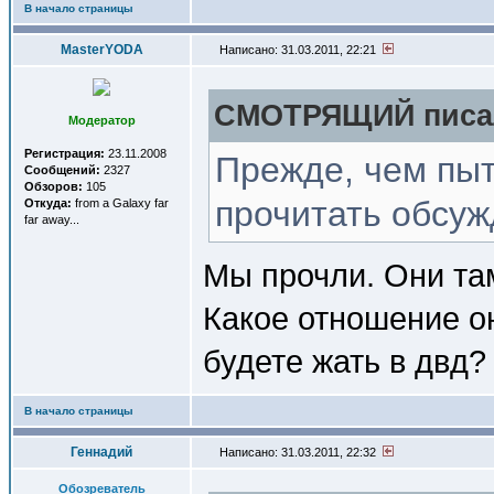
В начало страницы
MasterYODA
Написано: 31.03.2011, 22:21
СМОТРЯЩИЙ писал
Модератор
Регистрация:
23.11.2008
Прежде, чем пыт
Сообщений:
2327
Обзоров:
105
прочитать обсуж
Откуда:
from a Galaxy far
far away...
Мы прочли. Они та
Какое отношение он
будете жать в двд?
В начало страницы
Геннадий
Написано: 31.03.2011, 22:32
Обозреватель