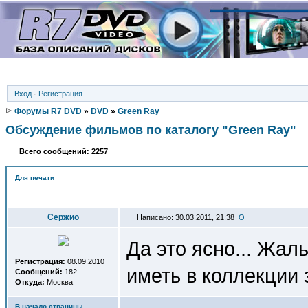
Вход
·
Регистрация
Форумы R7 DVD
»
DVD
»
Green Ray
Обсуждение фильмов по каталогу "Green Ray"
Всего сообщений: 2257
Для печати
Автор
Сержио
Написано: 30.03.2011, 21:38
Да это ясно... Жал
Регистрация:
08.09.2010
иметь в коллекции 
Сообщений:
182
Откуда:
Москва
В начало страницы