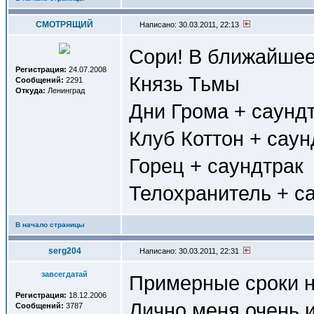
СМОТРЯЩИЙ
Написано: 30.03.2011, 22:13
Сори! В ближайшее
Регистрация:
24.07.2008
Князь Тьмы
Сообщений:
2291
Откуда:
Ленинград
Дни Грома + саунд
Клуб Коттон + саун
Горец + саундтрак
Телохранитель + с
В начало страницы
serg204
Написано: 30.03.2011, 22:31
завсегдатай
Примерные сроки н
Регистрация:
18.12.2006
Лично меня очень и
Сообщений:
3787