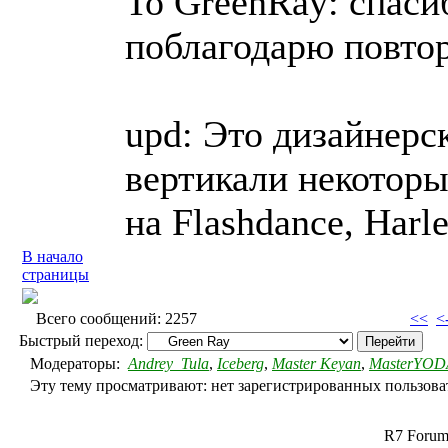
To GreenRay: спас
поблагодарю повто
upd: Это дизайнерс
вертикали некоторы
на Flashdance, Harl
В начало
страницы
Всего сообщений: 2257
<<
<-
Быстрый переход:
Модераторы:
Andrey_Tula
,
Iceberg
,
Master Keyan
,
MasterYOD
Эту тему просматривают: нет зарегистрированных пользоват
R7 Forum