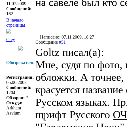
на савёле был кто с
11.07.2009
Сообщений:
162
В начало
страницы
Написано: 07.11.2009, 18:27
Crey
Сообщение
#51
Goltz писал(a):
Мне, судя по фото, 
Обозреватель
обложки. А точнее,
Регистрация:
06.06.2008
красуется название
Сообщений:
1204
Обзоров:
7
Русском языках. Пр
Откуда:
Arkham
щрифт Русского
ОЧ
Asylum