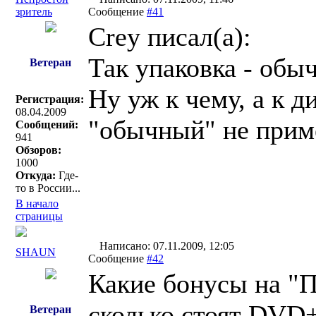
зритель
Сообщение
#41
Crey писал(a):
Так упаковка - обы
Ветеран
Ну уж к чему, а к 
Регистрация:
08.04.2009
"обычный" не прим
Сообщений:
941
Обзоров:
1000
Откуда:
Где-
то в России...
В начало
страницы
Написано: 07.11.2009, 12:05
SHAUN
Сообщение
#42
Какие бонусы на
сколько стоят DVD
Ветеран