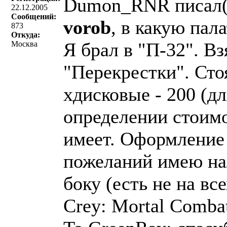
Dumon_RNR писал(
22.12.2005
Сообщений:
vorob
, в какую пал
873
Откуда:
Я брал в "П-32". Вз
Москва
"Перекрестки". Сто
хдисковые - 200 (д
определении стоимо
имеет. Оформление 
пожеланий имею нал
боку (есть не на все
Crey: Mortal Comba