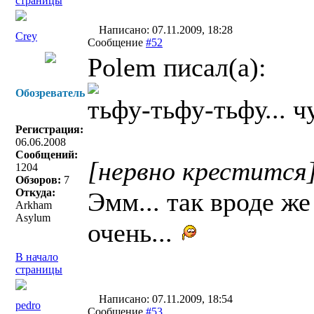
страницы
Написано: 07.11.2009, 18:28
Crey
Сообщение
#52
Polem писал(a):
Обозреватель
тьфу-тьфу-тьфу... ч
Регистрация:
06.06.2008
Сообщений:
[нервно крестится
1204
Обзоров:
7
Откуда:
Эмм... так вроде же
Arkham
Asylum
очень...
В начало
страницы
Написано: 07.11.2009, 18:54
pedro
Сообщение
#53