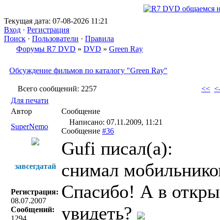
Текущая дата: 07-08-2026 11:21
Вход
·
Регистрация
Поиск
·
Пользователи
·
Правила
Форумы R7 DVD
»
DVD
»
Green Ray
Обсуждение фильмов по каталогу "Green Ray"
Всего сообщений: 2257
<<
<-
Для печати
Автор
Сообщение
Написано: 07.11.2009, 11:21
SuperNemo
Сообщение
#36
Gufi писал(a):
снимал мобильнико
завсегдатай
Спасибо! А в откр
Регистрация:
08.07.2007
увидеть?
Сообщений:
1294