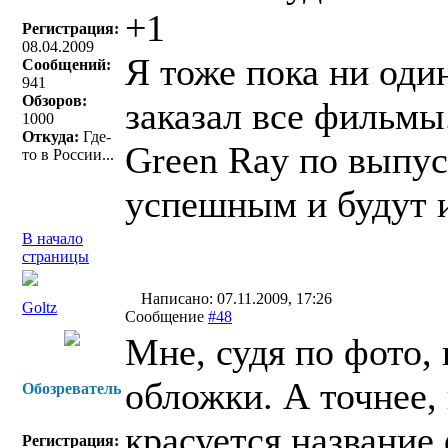
+1
Регистрация:
08.04.2009
Я тоже пока ни оди
Сообщений:
941
Обзоров:
заказал все фильмы
1000
Откуда:
Где-
Green Ray по выпу
то в России...
успешным и будут 
В начало
страницы
Написано: 07.11.2009, 17:26
Goltz
Сообщение
#48
Мне, судя по фото, 
обложки. А точнее,
Обозреватель
красуется название
Регистрация: