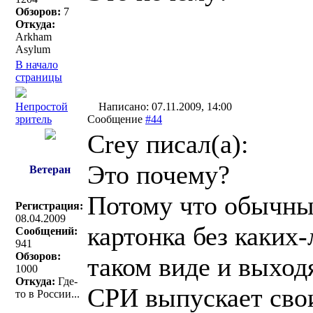
Обзоров:
7
Откуда:
Arkham
Asylum
В начало
страницы
Непростой
Написано: 07.11.2009, 14:00
зритель
Сообщение
#44
Crey писал(a):
Это почему?
Ветеран
Потому что обычны
Регистрация:
08.04.2009
картонка без каких
Сообщений:
941
Обзоров:
таком виде и выход
1000
Откуда:
Где-
СРИ выпускает свои
то в России...