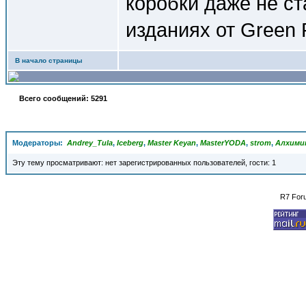
коробки даже не ст
изданиях от Green 
В начало страницы
Всего сообщений: 5291
Модераторы:
Andrey_Tula
,
Iceberg
,
Master Keyan
,
MasterYODA
,
strom
,
Алхими
Эту тему просматривают: нет зарегистрированных пользователей, гости: 1
R7 For