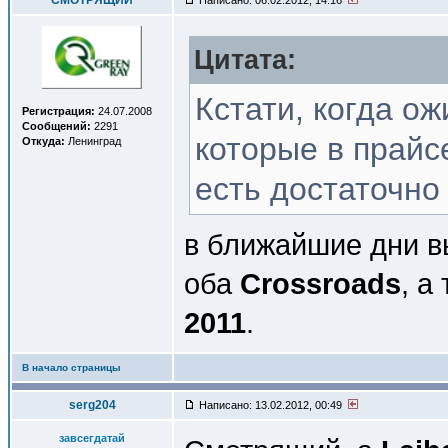
СМОТРЯЩИЙ
Написано: 06.02.2012, 14:16
Цитата:
Кстати, когда ож
Регистрация:
24.07.2008
Сообщений:
2291
которые в прай
Откуда:
Ленинград
есть достаточно
в ближайшие дни в
оба
Crossroads
, а
2011
.
В начало страницы
serg204
Написано: 13.02.2012, 00:49
завсегдатай