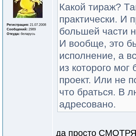
Какой тираж? Та
практически. И 
Регистрация:
21.07.2008
большей части н
Сообщений:
2989
Откуда:
беларусь
И вообще, это б
исполнение, а в
из которого мог
проект. Или не п
что браться. В 
адресовано.
да просто СМОТРЯЩ