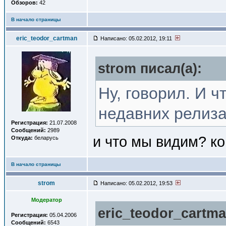
Обзоров:
42
В начало страницы
eric_teodor_cartman
Написано: 05.02.2012, 19:11
strom писал(a):
Ну, говорил. И ч
недавних релиза
Регистрация:
21.07.2008
Сообщений:
2989
и что мы видим? к
Откуда:
беларусь
В начало страницы
strom
Написано: 05.02.2012, 19:53
Модератор
eric_teodor_cartma
Регистрация:
05.04.2006
Сообщений:
6543