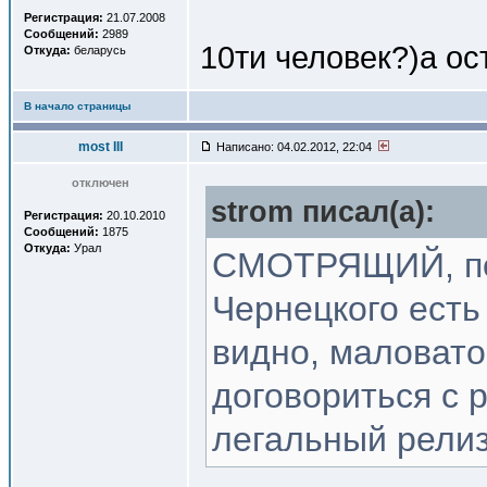
Регистрация:
21.07.2008
Сообщений:
2989
10ти человек?)а ос
Откуда:
беларусь
В начало страницы
most III
Написано: 04.02.2012, 22:04
отключен
strom писал(a):
Регистрация:
20.10.2010
Сообщений:
1875
Откуда:
Урал
СМОТРЯЩИЙ, пом
Чернецкого ест
видно, маловато
договориться с 
легальный релиз