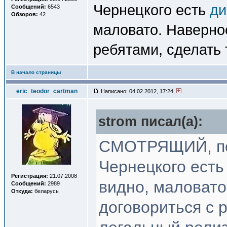
Чернецкого есть
ди
Сообщений:
6543
Обзоров:
42
маловато. Наверно
ребятами, сделать 
В начало страницы
eric_teodor_cartman
Написано: 04.02.2012, 17:24
strom писал(a):
СМОТРЯЩИЙ, пом
Чернецкого ест
Регистрация:
21.07.2008
видно, маловато
Сообщений:
2989
Откуда:
беларусь
договориться с 