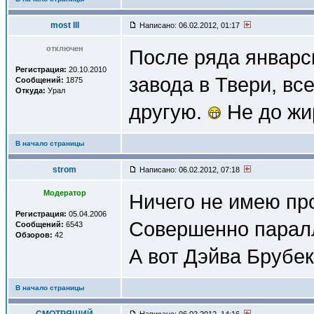
most III
Написано: 06.02.2012, 01:17
отключен
После ряда январс
Регистрация:
20.10.2010
завода в Твери, вс
Сообщений:
1875
Откуда:
Урал
другую.
Не до жи
В начало страницы
strom
Написано: 06.02.2012, 07:18
Модератор
Ничего не имею про
Регистрация:
05.04.2006
Совершенно парал
Сообщений:
6543
Обзоров:
42
А вот Дэйва Брубек
В начало страницы