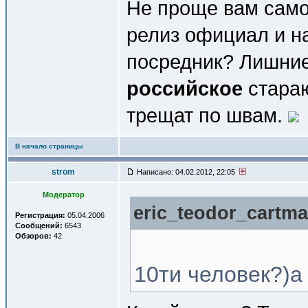
Не проще вам само
релиз официал и на
посредник? Лишние
российское
стараю
трещат по швам.
В начало страницы
strom
Написано: 04.02.2012, 22:05
Модератор
eric_teodor_cartma
Регистрация:
05.04.2006
Сообщений:
6543
Обзоров:
42
10ти человек?)а