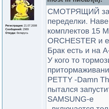
СМОТРЯЩИЙ заби
переделки. Наве
Регистрация:
21.07.2008
комплектов 15 
Сообщений:
2989
Откуда:
беларусь
ORCHESTER и ещ
Брак есть и на A
У кого то тормоз
притормаживание
PETTY -Damn The
пытался запусти
SAMSUNG-е
, включается то