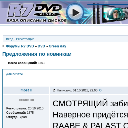
Вход
·
Регистрация
Форумы R7 DVD
»
DVD
»
Green Ray
Предложения по новинкам
Всего сообщений: 1301
Для печати
Автор
most III
Написано: 01.10.2011, 22:00
отключен
СМОТРЯЩИЙ забил 
Регистрация:
20.10.2010
Наверное придётся
Сообщений:
1875
Откуда:
Урал
RAABE & PALAST O