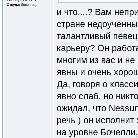
Сообщений:
2291
Откуда:
Ленинград
и что....? Вам неп
стране недоученный
талантливый певец
карьеру? Он работа
многим из вас и не
явны и очень хоро
Да, говоря о класс
явно слаб, но никто
ожидал, что Nessun
речь ) он исполнит
на уровне Бочелли,