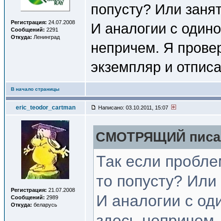
попусту? Или заня
Регистрация:
24.07.2008
И аналогии с одино
Сообщений:
2291
Откуда:
Ленинград
непричем. Я прове
экземпляр и отписа
В начало страницы
eric_teodor_cartman
Написано: 03.10.2011, 15:07
СМОТРЯЩИЙ писал
Так если пробле
то попусту? Или
Регистрация:
21.07.2008
И аналогии с од
Сообщений:
2989
Откуда:
беларусь
здесь непричем.