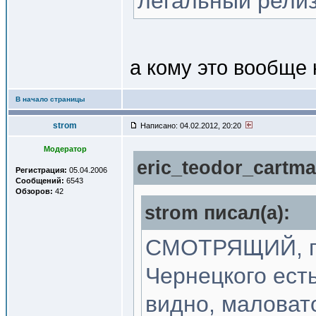
легальный релиз
а кому это вообще 
В начало страницы
strom
Написано: 04.02.2012, 20:20
Модератор
eric_teodor_cartma
Регистрация:
05.04.2006
Сообщений:
6543
Обзоров:
42
strom писал(a):
СМОТРЯЩИЙ, по
Чернецкого ест
видно, маловат