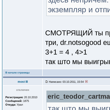
экземпляр и отп
СМОТРЯЩИЙ ты про
три, dr.notsogood е
3+1 = 4 , 4>1
так што мы выигр
В начало страницы
most III
Написано: 03.10.2011, 15:54
отключен
eric_teodor_cartma
Регистрация:
20.10.2010
Сообщений:
1875
Откуда:
Урал
так што мы выи