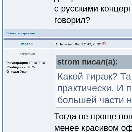
с русскими концерт
говорил?
В начало страницы
most III
Написано: 04.02.2012, 23:32
отключен
strom писал(a):
Регистрация:
20.10.2010
Сообщений:
1875
Откуда:
Урал
Какой тираж? Та
практически. И 
большей части н
Тогда не проще поп
менее красивом о