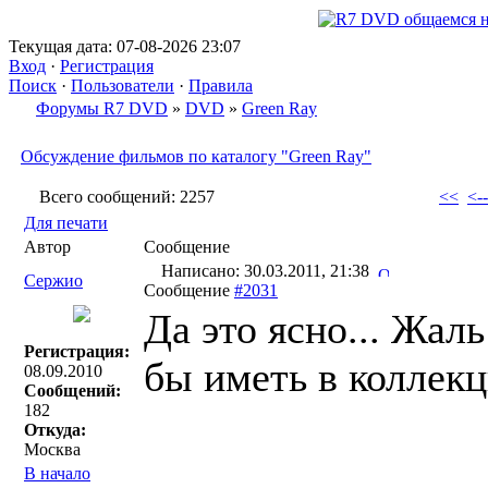
Текущая дата: 07-08-2026 23:07
Вход
·
Регистрация
Поиск
·
Пользователи
·
Правила
Форумы R7 DVD
»
DVD
»
Green Ray
Обсуждение фильмов по каталогу "Green Ray"
Всего сообщений: 2257
<<
<--
Для печати
Автор
Сообщение
Написано: 30.03.2011, 21:38
Сержио
Сообщение
#2031
Да это ясно... Жаль
Регистрация:
бы иметь в коллекц
08.09.2010
Сообщений:
182
Откуда:
Москва
В начало