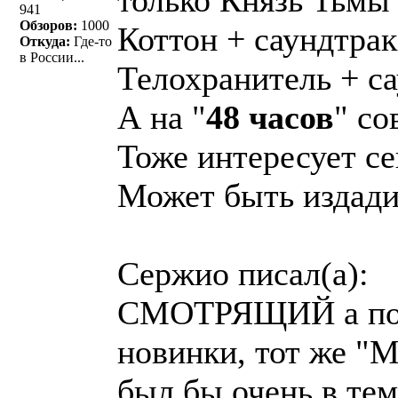
только Князь Тьмы
941
Обзоров:
1000
Коттон + саундтрак
Откуда:
Где-то
в России...
Телохранитель + с
А на "
48 часов
" со
Тоже интересует се
Может быть издади
Сержио писал(a):
СМОТРЯЩИЙ а поч
новинки, тот же "
был бы очень в тем