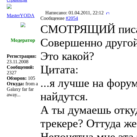
Написано: 01.04.2011, 22:12
MasterYODA
Сообщение
#2054
СМОТРЯЩИЙ писа
Совершенно другой
Модератор
Это какой?
Регистрация:
23.11.2008
Цитата:
Сообщений:
2327
Обзоров:
105
...я лучше на фор
Откуда:
from a
Galaxy far far
найдутся.
away...
А ты думаешь отку
трекере? Оттуда же
Непонятна мне эта 