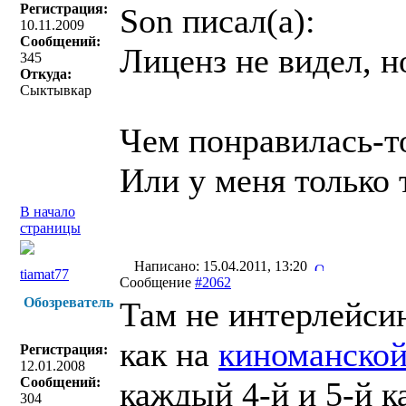
Регистрация:
Son писал(a):
10.11.2009
Сообщений:
Лиценз не видел, н
345
Откуда:
Сыктывкар
Чем понравилась-то
Или у меня только 
В начало
страницы
Написано: 15.04.2011, 13:20
tiamat77
Сообщение
#2062
Обозреватель
Там не интерлейсин
как на
киноманской
Регистрация:
12.01.2008
Сообщений:
каждый 4-й и 5-й 
304