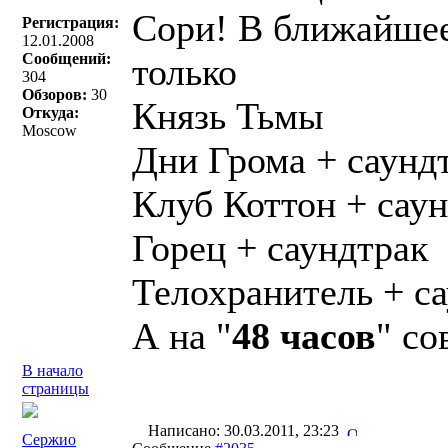
Сори! В ближайшее
Регистрация:
12.01.2008
Сообщений:
только
304
Обзоров:
30
Князь Тьмы
Откуда:
Moscow
Дни Грома + саунд
Клуб Коттон + сау
Горец + саундтрак
Телохранитель + с
А на "
48 часов
" со
В начало
страницы
Написано: 30.03.2011, 23:23
Сержио