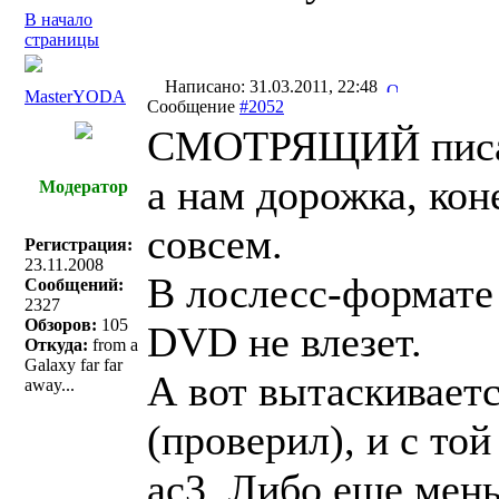
В начало
страницы
Написано: 31.03.2011, 22:48
MasterYODA
Сообщение
#2052
СМОТРЯЩИЙ писа
а нам дорожка, кон
Модератор
совсем.
Регистрация:
23.11.2008
В лослесс-формате 
Сообщений:
2327
Обзоров:
105
DVD не влезет.
Откуда:
from a
Galaxy far far
А вот вытаскиваетс
away...
(проверил), и с то
ac3. Либо еще мен