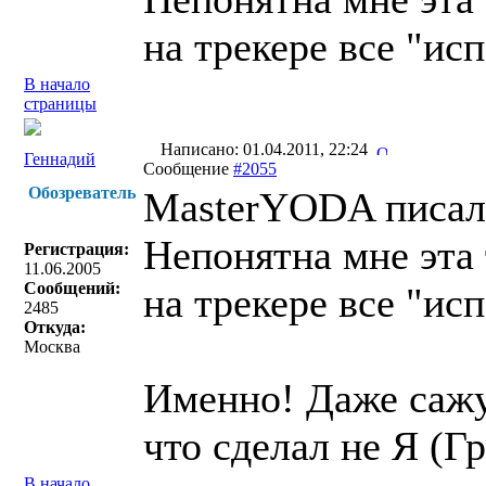
на трекере все "ис
В начало
страницы
Написано: 01.04.2011, 22:24
Геннадий
Сообщение
#2055
Обозреватель
MasterYODA писал(
Непонятна мне эта 
Регистрация:
11.06.2005
Сообщений:
на трекере все "ис
2485
Откуда:
Москва
Именно! Даже сажу
что сделал не Я (Гр
В начало