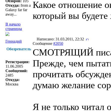
Обзоров:
105
Какое отношение он
Откуда:
from a
Galaxy far far
который вы будете 
away...
В начало
страницы
Написано: 31.03.2011, 22:32
Геннадий
Сообщение
#2050
Обозреватель
СМОТРЯЩИЙ писа
Прежде, чем пытать
Регистрация:
11.06.2005
Сообщений:
прочитать обсужден
2485
Откуда:
думаю желание сор
Москва
Я не только читал 