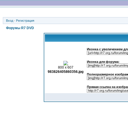
Вход
·
Регистрация
Форумы R7 DVD
Иконка с увеличением дл
Иконка для форума:
800 x 607
983826405860356.jpg
Полноразмерное изображ
Прямая ссылка на изобра