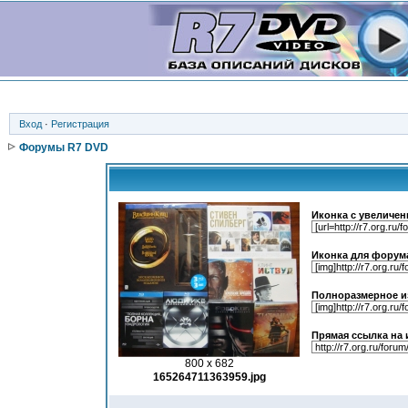
Вход
·
Регистрация
Форумы R7 DVD
Иконка с увеличен
Иконка для форум
Полноразмерное и
Прямая ссылка на 
800 x 682
165264711363959.jpg